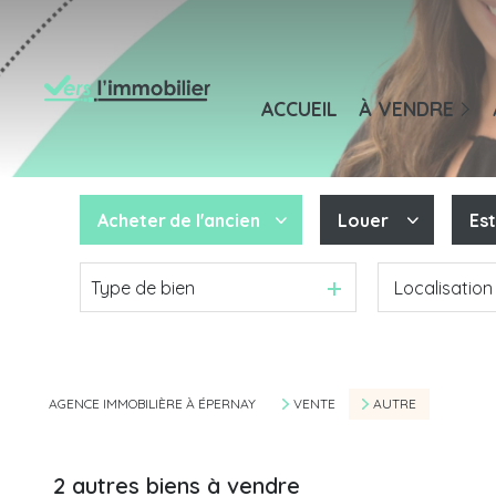
Maisons / Villas
Appartements
M
ACCUEIL
À VENDRE
Terrains
A
Autres
B
Bureaux / Comme
Acheter
de l'ancien
Louer
Es
Type de bien
De l'ancien
à l'année
De l'immo pro
AGENCE IMMOBILIÈRE À ÉPERNAY
VENTE
AUTRE
2
autres biens à vendre