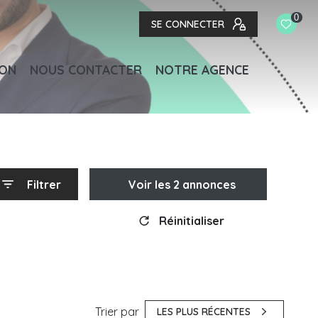
0
SE CONNECTER
ION
NOUS CONTACTER
NOTRE AGENCE
Filtrer
Voir les
2
annonces
Réinitialiser
Trier par
LES PLUS RÉCENTES