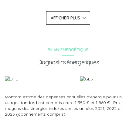
À l'étage, le palier dessert les deux chambres et la salle de
bains.
Le chauffage est assuré par des radiateurs électriques et l'eau
AFFICHER PLUS
chaude par un chauffe-eau neuf.
DPE D
Aucun travaux à prévoir.
Faible charge de copropriété
À découvrir rapidement !
Contactez-nous au 03 26 55 45 62 ou
BILAN ÉNERGÉTIQUE
contact@verslimmobilier.fr pour tout renseignement.
Venez également nous rencontrer en agence située au 18 rue
Diagnostics énergetiques
Professeur Langevin à Épernay.
Les informations sur les risques auxquels ce bien est exposé
sont disponibles sur le site Géorisques :
www.georisques.gouv.fr.
Montant estimé des dépenses annuelles d'énergie pour un
usage standard est compris entre 1 350 € et 1 860 € . Prix
moyens des énergies indexés sur les années 2021, 2022 et
2023 (abonnements compris).