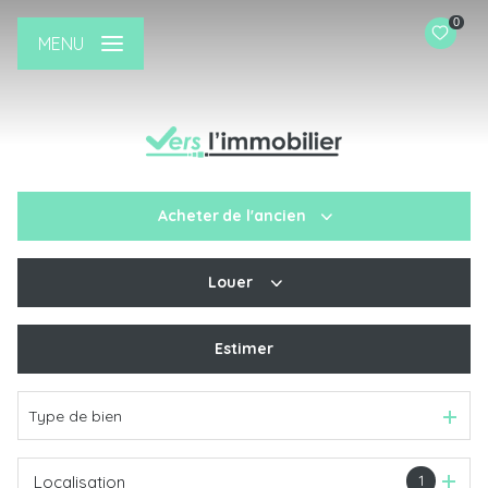
0
MENU
Acheter
de l'ancien
Louer
De l'ancien
De l'immo pro
Estimer
à l'année
Type de bien
1
Localisation