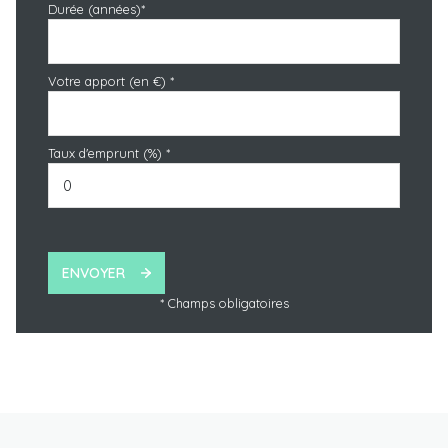
Durée (années)*
Votre apport (en €) *
Taux d'emprunt (%) *
ENVOYER
* Champs obligatoires