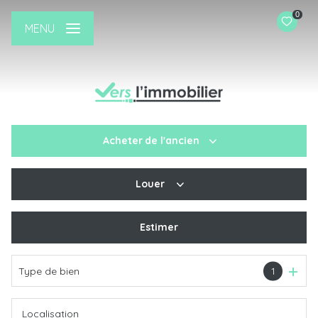
0
MENU
Acheter
de l'ancien
Louer
De l'ancien
De l'immo pro
Estimer
à l'année
Type de bien
1