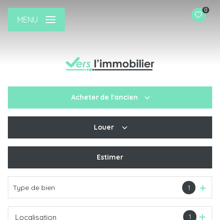
0
MENU
Acheter
de l'ancien
Louer
De l'ancien
De l'immo pro
Estimer
à l'année
Type de bien
1
1
Localisation