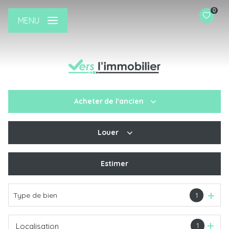
0
MENU
Acheter
de l'ancien
Louer
De l'ancien
De l'immo pro
Estimer
à l'année
Type de bien
1
1
Localisation