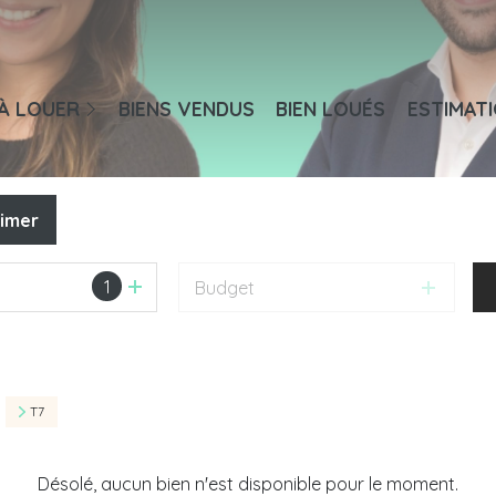
aisons
À LOUER
BIENS VENDUS
BIEN LOUÉS
ESTIMAT
ppartements
ureaux / Commerces
rces
timer
1
Budget
T7
Désolé, aucun bien n'est disponible pour le moment.