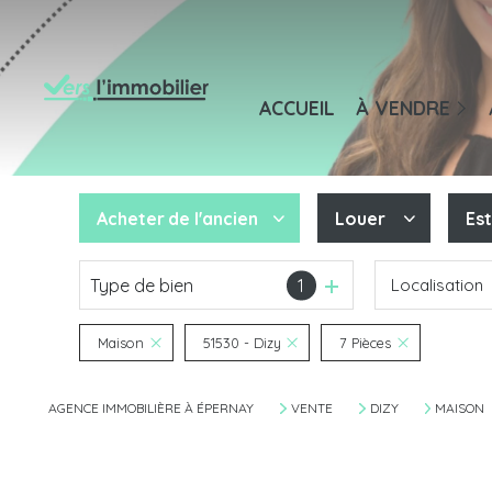
Maisons / Villas
Appartements
M
ACCUEIL
À VENDRE
Terrains
A
Autres
B
Bureaux / Comme
Acheter
de l'ancien
Louer
Es
Type de bien
1
Localisation
De l'ancien
à l'année
De l'immo pro
Maison
51530 - Dizy
7 Pièces
AGENCE IMMOBILIÈRE À ÉPERNAY
VENTE
DIZY
MAISON