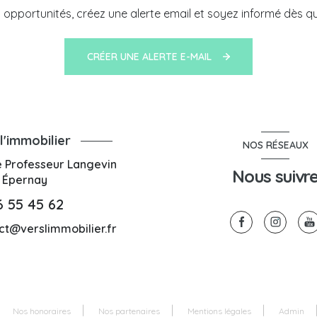
pportunités, créez une alerte email et soyez informé dès qu
CRÉER UNE ALERTE E-MAIL
l'immobilier
NOS RÉSEAUX
e Professeur Langevin
Nous suivr
0
Épernay
6 55 45 62
ct@verslimmobilier.fr
Nos honoraires
Nos partenaires
Mentions légales
Admin