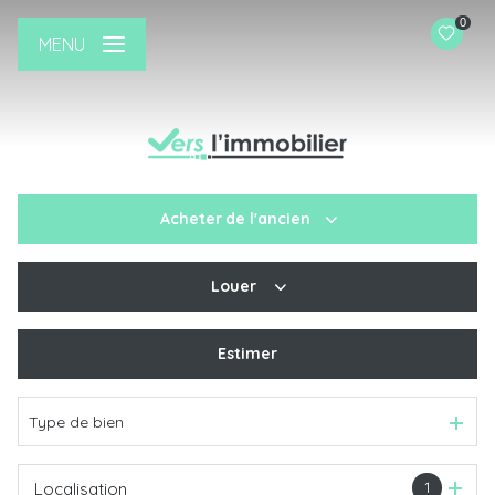
0
MENU
Acheter
de l'ancien
Louer
De l'ancien
De l'immo pro
Estimer
à l'année
Type de bien
1
Localisation