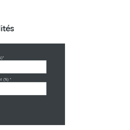
ités
s)*
t (%) *