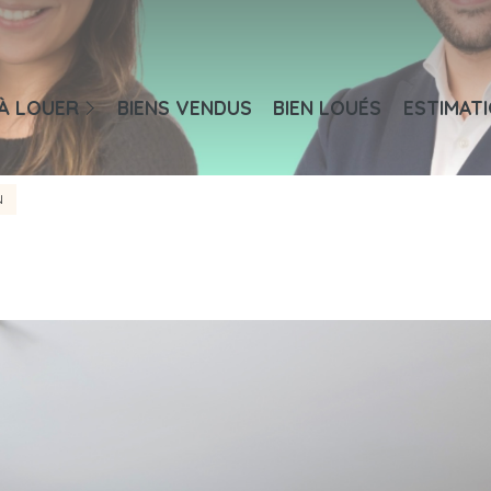
aisons
À LOUER
BIENS VENDUS
BIEN LOUÉS
ESTIMAT
ppartements
ureaux / Commerces
N
rces