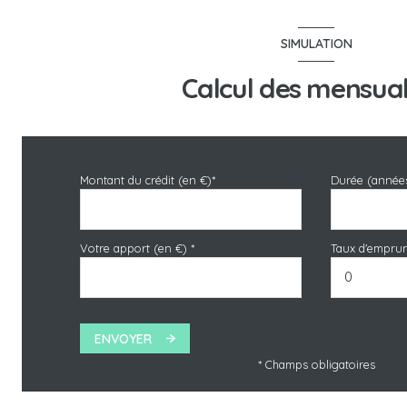
SIMULATION
Calcul des mensual
Montant du crédit (en €)*
Durée (année
Votre apport (en €) *
Taux d'emprun
ENVOYER
* Champs obligatoires