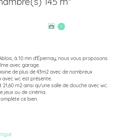
Maison 5 pièce(s) 3 chambre(s) 145 m²
1
d'Ablois, à 10 mn d'Épernay, nous vous proposons
alme avec garage.
uisine de plus de 43m2 avec de nombreux
 avec wc est présente.
et 21,60 m2 ainsi qu'une salle de douche avec wc.
de jeux ou de cinéma.
complète ce bien.
TIQUE