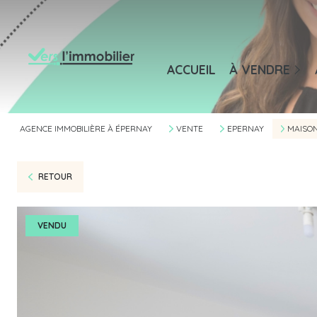
Maisons / Villas
Appartements
M
ACCUEIL
À VENDRE
Terrains
A
Autres
B
AGENCE IMMOBILIÈRE À ÉPERNAY
VENTE
EPERNAY
MAISO
Bureaux / Comme
RETOUR
VENDU