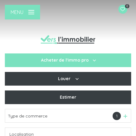
0
MENU
Acheter
de l'immo pro
Louer
De l'ancien
De l'immo pro
Estimer
à l'année
Type de commerce
1