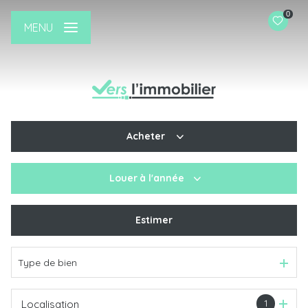
0
MENU
Acheter
Louer
à l'année
De l'ancien
De l'immo pro
Estimer
à l'année
Type de bien
1
Localisation