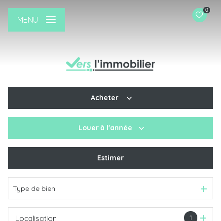
0
MENU
Acheter
Louer
à l'année
De l'ancien
De l'immo pro
Estimer
à l'année
Type de bien
1
Localisation